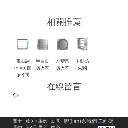
相關推薦
電動調
半自動
方變圓
手動防
(diào)節
防火閥
防火閥
火閥
(jié)閥
在線留言
關于
產(ch
案例
新聞
聯(lián)系我們
二維碼
我們
ǎn)品
展示
中心