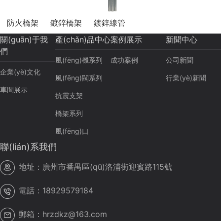
電動防火閥
風(fēng)口百葉
防火橋架
鍍鋅橋架
鍍鋅線管
關(guān)于我
產(chǎn)品中心
案例展示
新聞中心
散流器
們
風(fēng)機系列
成功案例
公司新聞
消聲器、靜壓箱
企業(yè)文化
風(fēng)閥系列
行業(yè)新聞
車間展示
抗震支架
橋架系列
風(fēng)口
聯(lián)系我們
地址：廣州市番禺區(qū)洛浦街迎賓路115號
電話：
18929579184
郵箱：
hrzdkz@163.com